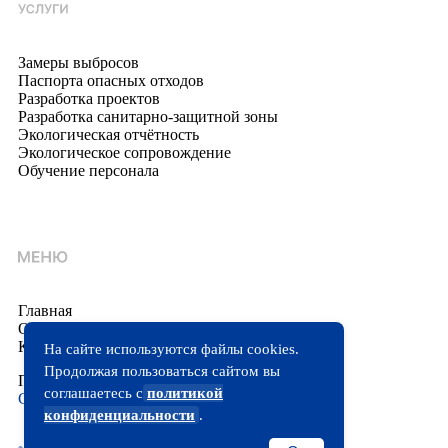
Замеры выбросов
Паспорта опасных отходов
Разработка проектов
Разработка санитарно-защитной зоны
Экологическая отчётность
Экологическое сопровождение
Обучение персонала
Главная
О компании
Контакты
На сайте используются файлы cookies.
Продолжая пользоваться сайтом вы
Политика конфиденциальности
соглашаетесь с
политикой
Согласие на обработку персональных данных
конфиденциальности
.